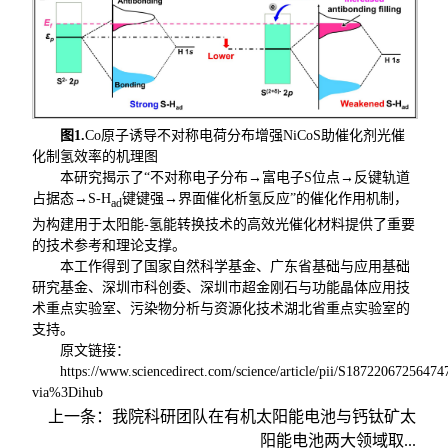
图
1.
Co原子诱导不对称电荷分布增强NiCoS助催化剂光催
化制氢效率的机理图
本研究揭示了“不对称电子分布→富电子S位点→反键轨道
占据态→S-H
键键强→界面催化析氢反应”的催化作用机制，
ad
为构建用于太阳能-氢能转换技术的高效光催化材料提供了重要
的技术参考和理论支撑。
本工作得到了国家自然科学基金、广东省基础与应用基础
研究基金、深圳市科创委、深圳市超金刚石与功能晶体应用技
术重点实验室、污染物分析与资源化技术湖北省重点实验室的
支持。
原文链接：
https://www.sciencedirect.com/science/article/pii/S18722067256474
via%3Dihub
上一条：
我院科研团队在有机太阳能电池与钙钛矿太
阳能电池两大领域取...