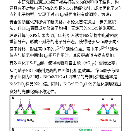
本研究提出通过
Co原子掺杂打破NiS的对称电子结构，构
建具有不对称电子分布的均相NiCoS助催化剂，成功优化了S位
点的电子构型，实现了对S-H
键强度的有效调控，为设计非
ad
贵金属助催化剂提供了新思路。本论文首先通过一步光沉积
法，在TiO
表面成功修饰了均相、无定形的NiCoS纳米颗粒。
2
理论计算与XPS结果表明，Co的引入诱导NiS结构中电荷密度
重新分布，形成不对称的电子分布态，使得电子从Co原子向S
(2+δ)-
(2+δ)-
原子转移，形成富电子的
S
活性位点。富电子S
活性
位点与析氢中间体H
相互作用时，
其反键轨道占据态增加，
ad
有效弱化了S-H
键，使得氢吸附自由能（ΔG
）更接近零，
ad
H*
从而赋予N
iCoS助剂更高的界面催化析氢效率。当Co原子与Ni
原子比例为2:1时，
NiCoS/TiO
(1:2)样品的光催化制氢速率是
2
NiS/TiO
样品的2.1倍。同时，NiCoS/TiO
(1:2)光催化剂展现出
2
2
良好的光催化循环稳定性。