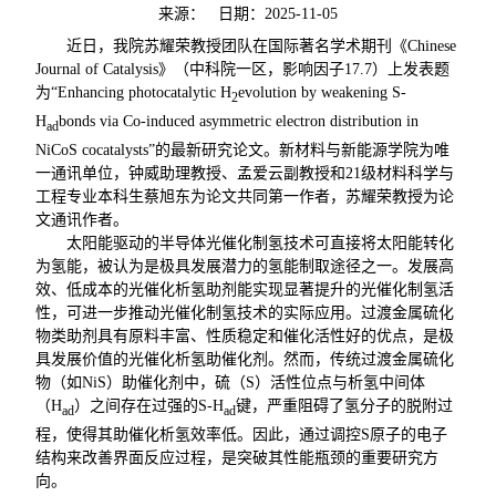
来源：
日期：2025-11-05
近日，我院苏耀荣教授团队在国际著名学术期刊《
Chinese
Journal of Catalysis》（中科院一区，影响因子17.7）上发表题
为“Enhancing photocatalytic H
evolution by weakening S-
2
H
bonds via Co-induced asymmetric electron distribution in
ad
NiCoS cocatalysts”的最新研究论文。新材料与新能源学院为唯
一通讯单位，钟威助理教授、孟爱云副教授和21级材料科学与
工程专业本科生蔡旭东为论文共同第一作者，苏耀荣教授为论
文通讯作者。
太阳能驱动的半导体光催化制氢技术可直接将太阳能转化
为氢能，被认为是极具发展潜力的氢能制取途径之一。发展高
效、低成本的光催化析氢助剂能实现显著提升的光催化制氢活
性，可进一步推动光催化制氢技术的实际应用。过渡金属硫化
物类助剂具有原料丰富、性质稳定和催化活性好的优点，是极
具发展价值的光催化析氢助催化剂。然而，传统过渡金属硫化
物（如NiS）助催化剂中，硫（S）活性位点与析氢中间体
（H
）之间存在过强的S-H
键，严重阻碍了氢分子的脱附过
ad
ad
程，使得其助催化析氢效率低。因此，通过调控S原子的电子
结构来改善界面反应过程，是突破其性能瓶颈的重要研究方
向。