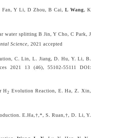
X Fan, Y Li, D Zhou, B Cai,
L Wang
, K
ar water splitting B Jin, Y Cho, C Park, J
ntal Science
, 2021 accepted
ion, C. Lin, L. Jiang, D. Hu, Y. Li, B.
aces 2021 13 (46), 55102-55111 DOI:
r H
Evolution Reaction, E. Ha, Z. Xin,
2
duction. E.Ha,†,*, S. Ruan,†, D. Li, Y.