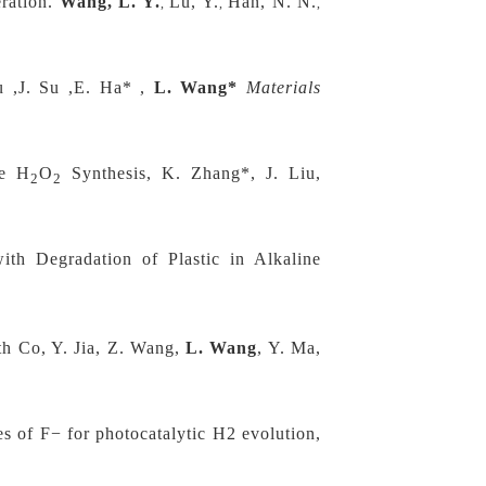
ration.
Wang, L. Y.
Lu, Y.
Han, N. N.
,
,
,
Xu ,J. Su ,E. Ha* ,
L. Wang*
Materials
ve H
O
Synthesis, K. Zhang*, J. Liu,
2
2
th Degradation of Plastic in Alkaline
th Co, Y. Jia, Z. Wang,
L. Wang
, Y. Ma,
es of F− for photocatalytic H2 evolution,