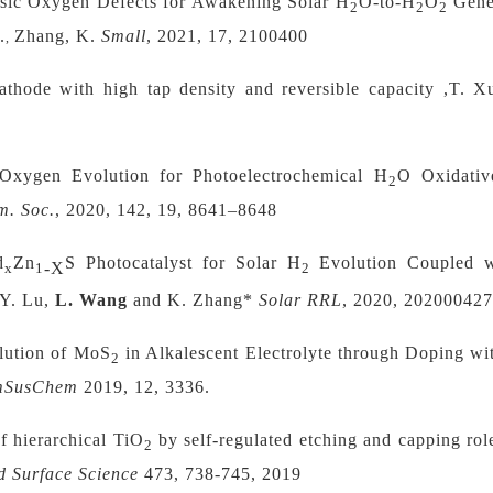
insic Oxygen Defects for Awakening Solar H
O-to-H
O
Gene
2
2
2
.
Zhang, K.
Small
, 2021, 17, 2100400
,
athode with high tap density and reversible capacity ,T. 
Oxygen Evolution for Photoelectrochemical H
O Oxidati
2
m. Soc.
, 2020, 142, 19, 8641–8648
d
Zn
S Photocatalyst for Solar H
Evolution Coupled wi
‐
X
x
1
2
 Y. Lu,
L. Wang
and K. Zhang*
Solar RRL
, 2020, 202000427
lution of MoS
in Alkalescent Electrolyte through Doping wi
2
mSusChem
2019, 12, 3336.
f hierarchical TiO
by self-regulated etching and capping rol
2
d Surface Science
473, 738-745, 2019