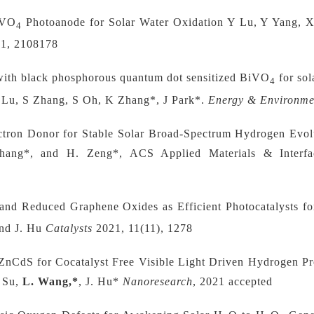
iVO
Photoanode for Solar Water Oxidation Y Lu, Y Yang, 
4
21, 2108178
ith black phosphorous quantum dot sensitized BiVO
for sol
4
S Lu, S Zhang, S Oh, K Zhang*, J Park*.
Energy & Environme
tron Donor for Stable Solar Broad-Spectrum Hydrogen Evolut
hang*, and H. Zeng*, ACS Applied Materials & Interf
and Reduced Graphene Oxides as Efficient Photocatalysts fo
and J. Hu
Catalysts
2021, 11(11), 1278
ZnCdS for Cocatalyst Free Visible Light Driven Hydrogen Pro
. Su,
L. Wang,*
, J. Hu*
Nanoresearch
, 2021 accepted