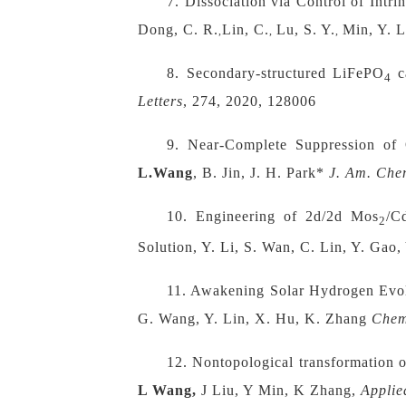
7.
Dissociation via Control of Intr
Dong, C. R.
Lin, C.
Lu, S. Y.
Min, Y. L
,
,
,
8.
Secondary-structured LiFePO
c
4
Letters
, 274, 2020, 128006
9.
Near-Complete Suppression of 
L.Wang
, B. Jin, J. H. Park*
J. Am. Che
10.
Engineering of 2d/2d Mos
/C
2
Solution, Y. Li, S. Wan, C. Lin, Y. Gao,
11.
Awakening Solar Hydrogen Evo
G. Wang, Y. Lin, X. Hu, K. Zhang
Che
12.
Nontopological transformation o
L Wang,
J Liu, Y Min, K Zhang,
Applie