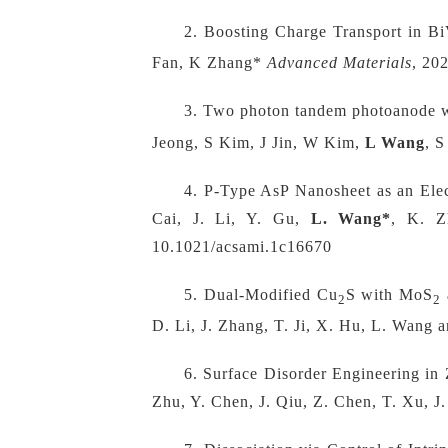
2.
Boosting Charge Transport in B
Fan, K Zhang*
Advanced Materials
, 20
3.
Two photon tandem photoanode w
Jeong, S Kim, J Jin, W Kim,
L Wang
, 
4.
P-Type AsP Nanosheet as an Elec
Cai, J. Li, Y. Gu,
L. Wang*
, K. Z
10.1021/acsami.1c16670
5.
Dual-Modified Cu
S with MoS
2
2
D. Li, J. Zhang, T. Ji, X. Hu, L. Wang 
6.
Surface Disorder Engineering in 
Zhu, Y. Chen, J. Qiu, Z. Chen, T. Xu, J