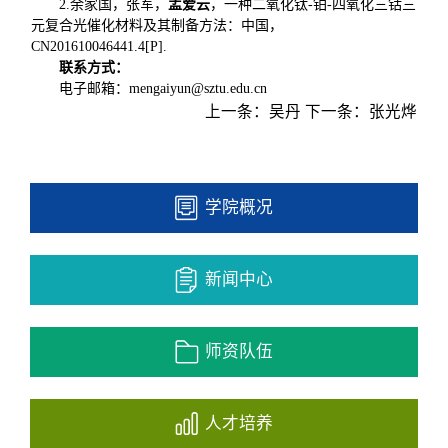
2.余家国，张军，
孟爱云
，一种二氧化钛-铂-四氧化三钴三
元复合光催化材料及其制备方法：中国，
CN201610046441.4[P].
联系方式：
电子邮箱：mengaiyun@sztu.edu.cn
上一条：
吴丹
下一条：
张光烨
学院概况
新闻中心
师资队伍
人才培养