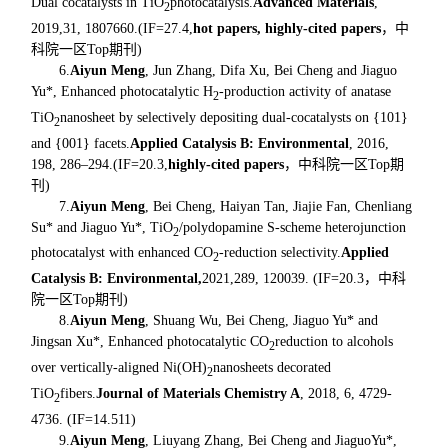
Dual cocatalysts in TiO
photocatalysis.
Advanced Materials
,
2
2019,
31
, 1807660.(IF=27.4,
hot papers, highly-cited papers
，中
科院一区Top期刊)
6.
Aiyun Meng
, Jun Zhang, Difa Xu, Bei Cheng and Jiaguo
Yu*, Enhanced photocatalytic H
-production activity of anatase
2
TiO
nanosheet by selectively depositing dual-cocatalysts on {101}
2
and {001} facets.
Applied Catalysis B: Environmental
, 2016,
198, 286–294.(IF=20.3,
highly-cited papers
，中科院一区Top期
刊)
7.
Aiyun Meng
, Bei Cheng, Haiyan Tan, Jiajie Fan, Chenliang
Su* and Jiaguo Yu*, TiO
/polydopamine S-scheme heterojunction
2
photocatalyst with enhanced CO
-reduction selectivity.
Applied
2
Catalysis B: Environmental,
2021,289, 120039. (IF=20.3，中科
院一区Top期刊)
8.
Aiyun Meng
, Shuang Wu, Bei Cheng, Jiaguo Yu* and
Jingsan Xu*, Enhanced photocatalytic CO
reduction to alcohols
2
over vertically-aligned Ni(OH)
nanosheets decorated
2
TiO
fibers.
Journal of Materials Chemistry A
, 2018, 6, 4729-
2
4736. (IF=14.511)
9.
Aiyun Meng
, Liuyang Zhang, Bei Cheng and JiaguoYu*,