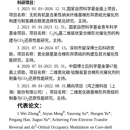
科研项目：
1. 2023. 01. 01~2026. 12. 31,国家自然科学基金面上项目，
项目名称：无机有机复合柔性纳米纤维基梯形异质结光催化剂
构建与制氢耦合醇类选择性氧化研究，主持。
2. 2021. 01. 01-2023. 12. 31，国家自然科学基金青年科学
基金项目，项目名称：C
N
基二维层状复合梯形光催化剂的构
3
4
建与CO
还原性能研究，主持。
2
3. 2021. 07. 14~2024. 07. 13，深圳市留深博士后科研资
助，项目名称：氮化碳基复合梯形异质结的构建及其光催化性
能研究，主持。
4. 2020. 07. 01-2021. 05. 31，中国博士后科学基金第67批
面上资助，项目名称：二维氮化碳/钛酸盐复合梯形光催化剂的
制备与CO
还原性能研究，主持。
2
5. 2021. 09. 01~2022. 08. 31,横向项目（鸿之微科技（上
海）股份有限公司），项目名称：二维氮化碳基梯形异质结的
制备与CO
还原性能研究，主持。
2
代表论文：
#
#
1.Wei Zhong
; Aiyun Meng
; Yaorong Su*; Huogen Yu*;
Peigang Han; Jiaguo Yu*; Achieving Free-Electron Transfer
2
Reversal and dz
-Orbital Occupancy Modulation on Core-shell