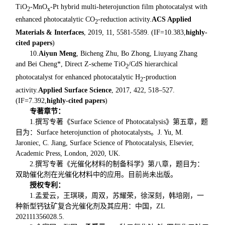
TiO
-MnO
-Pt hybrid multi-heterojunction film photocatalyst with
2
x
enhanced photocatalytic CO
-reduction activity.
ACS Applied
2
Materials & Interfaces
, 2019, 11, 5581-5589. (IF=10.383,
highly-
cited papers
)
10.
Aiyun Meng
, Bicheng Zhu, Bo Zhong, Liuyang Zhang
and Bei Cheng*, Direct Z-scheme TiO
/CdS hierarchical
2
photocatalyst for enhanced photocatalytic H
-production
2
activity.
Applied Surface Science
, 2017, 422, 518–527.
(IF=7.392,
highly-cited papers
)
专著章节：
1.撰写专著《Surface Science of Photocatalysis》第五章，题
目为：Surface heterojunction of photocatalysts。J. Yu, M.
Jaroniec, C. Jiang, Surface Science of Photocatalysis, Elsevier,
Academic Press, London, 2020, UK.
2.撰写专著《光催化材料的制备科学》第八章，题目为：
双助催化剂在光催化材料中的应用。目前尚未出版。
授权专利：
1.孟爱云，王琪瑛，周双，苏耀荣，徐深刻，韩培刚，一
种新型钙钛矿复合光催化剂及其应用：中国，ZL
202111356028.5.