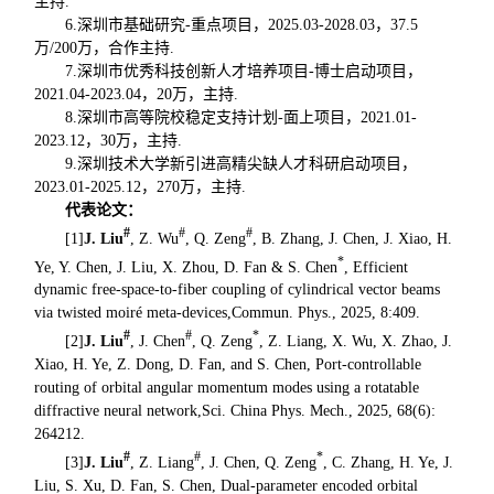
主持.
6.深圳市基础研究-重点项目，2025.03-2028.03，37.5
万/200万，合作主持.
7.深圳市优秀科技创新人才培养项目-博士启动项目，
2021.04-2023.04，20万，主持.
8.深圳市高等院校稳定支持计划-面上项目，2021.01-
2023.12，30万，主持.
9.深圳技术大学新引进高精尖缺人才科研启动项目，
2023.01-2025.12，270万，主持.
代表论文：
#
#
#
[1]
J. Liu
, Z. Wu
, Q. Zeng
, B. Zhang, J. Chen, J. Xiao, H.
*
Ye, Y. Chen, J. Liu, X. Zhou, D. Fan & S. Chen
, Efficient
dynamic free-space-to-fiber coupling of cylindrical vector beams
via twisted moiré meta-devices,
Commun. Phys.
, 2025, 8:409.
#
#
*
[2]
J. Liu
, J. Chen
, Q. Zeng
, Z. Liang, X. Wu, X. Zhao, J.
Xiao, H. Ye, Z. Dong, D. Fan, and S. Chen, Port-controllable
routing of orbital angular momentum modes using a rotatable
diffractive neural network,
Sci. China Phys. Mech.
, 2025, 68(6):
264212.
#
#
*
[3]
J. Liu
, Z. Liang
, J. Chen, Q. Zeng
, C. Zhang, H. Ye, J.
Liu, S. Xu, D. Fan, S. Chen, Dual-parameter encoded orbital