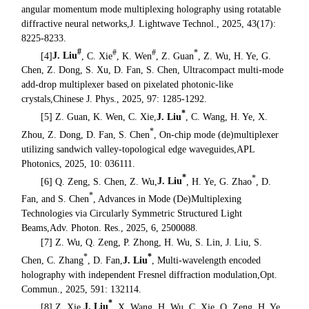
angular momentum mode multiplexing holography using rotatable
diffractive neural networks,
J. Lightwave Technol.
, 2025, 43(17):
8225-8233.
#
#
#
*
[4]
J. Liu
, C. Xie
, K. Wen
, Z. Guan
, Z. Wu, H. Ye, G.
Chen, Z. Dong, S. Xu, D. Fan, S. Chen, Ultracompact multi-mode
add-drop multiplexer based on pixelated photonic-like
crystals,
Chinese J. Phys.
, 2025, 97: 1285-1292.
*
[5] Z. Guan, K. Wen, C. Xie,
J. Liu
, C. Wang, H. Ye, X.
*
Zhou, Z. Dong, D. Fan, S. Chen
, On-chip mode (de)multiplexer
utilizing sandwich valley-topological edge waveguides,
APL
Photonics
, 2025, 10: 036111.
*
*
[6] Q. Zeng, S. Chen, Z. Wu,
J. Liu
, H. Ye, G. Zhao
, D.
*
Fan, and S. Chen
, Advances in Mode (De)Multiplexing
Technologies via Circularly Symmetric Structured Light
Beams,
Adv. Photon. Res.
, 2025, 6, 2500088.
[7] Z. Wu, Q. Zeng, P. Zhong, H. Wu, S. Lin, J. Liu, S.
*
*
Chen, C. Zhang
, D. Fan,
J. Liu
, Multi-wavelength encoded
holography with independent Fresnel diffraction modulation,
Opt.
Commun.
, 2025, 591: 132114.
*
[8] Z. Xie,
J. Liu
, X. Wang, H. Wu, C. Xie, Q. Zeng, H. Ye,