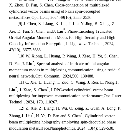
X. Zhou, D. Fan, S. Chen, Cross-connection of multiplexed
cylindrical vector beams using off-axis spin-decoupled
metasurfaces,
Opt. Lett.
, 2024,49(10), 2533-2536.
[9] J. Chen, Z. Liang, K. Liu, J. Liu, Y. Jing, B. Xiang, Z.
*
Xie, D. Fan, S. Chen, and
J. Liu
, Phase-Encoding Truncated
Orbital Angular Momentum Modes for High-Security and High-
Capacity Information Encryption,
J. Lightwave Technol.
, 2024,
42(10), 3677-3683.
[10] W. Xiong, L. Huang, P. Wang, J. Xiao, H. Ye, S. Chen,
*
D. Fan,
J. Liu
, Spectral analysis of intricate orbital angular
momentum modes in multiplexing communication using a residual
neural network,
Opt. Commun.
, 2024,560, 130488.
[11] C. Xie, L. Huang, T. Zuo, C. Wang, J. Ren, L. Nong,
J.
*
*
Liu
, J. Xiao, S. Chen
, LDPC-coded cylindrical vector beam
multiplexing for improved communication performance,
Opt. Laser
Technol.
, 2024, 170, 110267.
[12] Z. Xie, Z. Liang, H. Wu, Q. Zeng, Z. Guan, A. Long, P.
*
*
Zhong,
J. Liu
, H. Ye, D. Fan and S. Chen
, Cylindrical vector
beam multiplexing holography employing spin-decoupled phase
modulation metasurface,
Nanophotonics
, 2024, 13(4): 529-538.