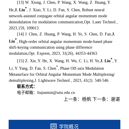
[13] W. Xiong, J. Chen, P. Wang, X. Wang, Z. Huang, Y.
*
He,
J. Liu
, J. Xiao, Y. Li, D. Fan, S. Chen, Robust neural
network-assisted conjugate orbital angular momentum mode
demodulation for modulation communication,
Opt. Laser Technol.
,
2023,159, 109013.
[14] J. Chen, Z. Huang, P. Wang, H. Ye, S. Chen, D. Fan,
J.
*
Liu
, High-order orbital angular momentum mode-based phase
shift-keying communication using phase difference
modulation,
Opt. Express
, 2023, 31(26), 44353-44363.
*
[15] Z. Xie, Y. He, X. Wang, H. Wu, C. Li, H. Ye,
J. Liu
, Y.
*
Li, Y. Yang, D. Fan, S. Chen
, Phase Off-axis Modulation
Metasurface for Orbital Angular Momentum Mode Multiplexing/
demultiplexing,
J. Lightwave Technol.
, 2023, 41(2): 540-546.
联系方式：
电子邮箱：liujunmin@sztu.edu.cn
上一条：
杨帆
下一条：
谢谌
学院概况