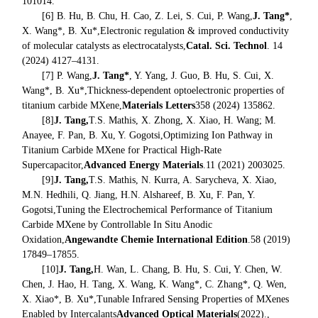
101014.
[6] B. Hu, B. Chu, H. Cao, Z. Lei, S. Cui, P. Wang,
J. Tang*
,
X. Wang*, B. Xu*,
Electronic regulation & improved conductivity
of molecular catalysts as electrocatalysts
,
Catal. Sci. Technol
. 14
(2024) 4127–4131.
[7] P. Wang,
J. Tang*
, Y. Yang, J. Guo, B. Hu, S. Cui, X.
Wang*, B. Xu*,
Thickness-dependent optoelectronic properties of
titanium carbide MXene
,
Materials Letters
358 (2024) 135862.
[8]
J. Tang,
T.S. Mathis, X. Zhong, X. Xiao, H. Wang; M.
Anayee, F. Pan, B. Xu, Y. Gogotsi,
Optimizing Ion Pathway in
Titanium Carbide MXene for Practical High-Rate
Supercapacitor
,
Advanced Energy Materials
.
11 (2021) 2003025.
[9]
J. Tang,
T.S. Mathis, N. Kurra, A. Sarycheva, X. Xiao,
M.N. Hedhili, Q. Jiang, H.N. Alshareef, B. Xu, F. Pan, Y.
Gogotsi,
Tuning the Electrochemical Performance of Titanium
Carbide MXene by Controllable In Situ Anodic
Oxidation
,
Angewandte Chemie International Edition
.
58 (2019)
17849–17855.
[10]
J. Tang,
H. Wan, L. Chang, B. Hu, S. Cui, Y. Chen, W.
Chen, J. Hao, H. Tang, X. Wang, K. Wang*, C. Zhang*, Q. Wen,
X. Xiao*, B. Xu*,
Tunable Infrared Sensing Properties of MXenes
Enabled by Intercalants
Advanced Optical Materials
(2022).,