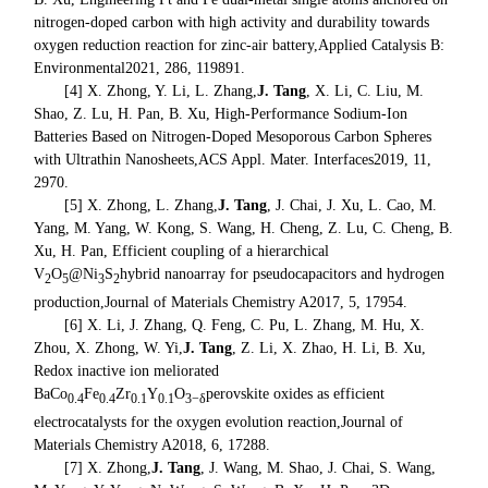
nitrogen-doped carbon with high activity and durability towards
oxygen reduction reaction for zinc-air battery,
Applied Catalysis B:
Environmental
2021, 286, 119891.
[4] X. Zhong, Y. Li, L. Zhang,
J. Tang
, X. Li, C. Liu, M.
Shao, Z. Lu, H. Pan, B. Xu, High-Performance Sodium-Ion
Batteries Based on Nitrogen-Doped Mesoporous Carbon Spheres
with Ultrathin Nanosheets,
ACS Appl. Mater. Interfaces
2019, 11,
2970.
[5] X. Zhong, L. Zhang,
J. Tang
, J. Chai, J. Xu, L. Cao, M.
Yang, M. Yang, W. Kong, S. Wang, H. Cheng, Z. Lu, C. Cheng, B.
Xu, H. Pan, Efficient coupling of a hierarchical
V
O
@Ni
S
hybrid nanoarray for pseudocapacitors and hydrogen
2
5
3
2
production,
Journal of Materials Chemistry A
2017, 5, 17954.
[6] X. Li, J. Zhang, Q. Feng, C. Pu, L. Zhang, M. Hu, X.
Zhou, X. Zhong, W. Yi,
J. Tang
, Z. Li, X. Zhao, H. Li, B. Xu,
Redox inactive ion meliorated
BaCo
Fe
Zr
Y
O
perovskite oxides as efficient
0.4
0.4
0.1
0.1
3
−
δ
electrocatalysts for the oxygen evolution reaction,
Journal of
Materials Chemistry A
2018, 6, 17288.
[7] X. Zhong,
J. Tang
, J. Wang, M. Shao, J. Chai, S. Wang,