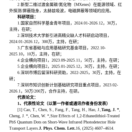
2.新型二维过渡金属碳/氮化物（MXenes）在能源领域、红
外探测/屏蔽隐身，太赫兹吸波，电磁屏蔽等领域的应用。
科研项目：
1.国家自然科学基金青年项目，2024.01-2026.12，30万，
主持，在研；
2.深圳技术大学新引进高精尖缺人才科研启动项目，
2024.01-2026.12，300万，主持，在研；
3.广东省基础与应用基础研究基金项目，2022.10-
2025.10，10万，主持，在研；
4.企业横向项目1，2023.09-2025.11，50万，主持，在研；
5.企业横向项目2，2025.01-2025.12，30万，主持，在研；
6.深圳市博后留深科研资助，2022-2025，30万，主持，在
研；
7.深圳市知识创新计划基础研究项目重点项目，2023.02-
2026.1，50万/200万，合作主持，在研。
代表论文：
1
、代表性论文（以第一作者或通讯作者身份发表）
[1] Cao, T., Chen, S., Fang, F., Tang, H., Hao, J.,
Tang, J. *
,
Cheng, J. *, Chen, W. *,
Size Effects of 1,2-Ethanedithiol-Treated
PbS Quantum Dots on Short-Wave Infrared Photodetector Hole
Transport Layers
.
J. Phys. Chem. Lett.
16, (2025) 4607–4614.