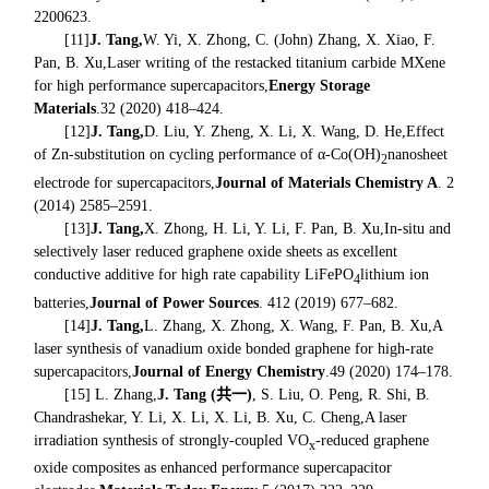
2200623.
[11]
J. Tang,
W. Yi, X. Zhong, C. (John) Zhang, X. Xiao, F.
Pan, B. Xu,
Laser writing of the restacked titanium carbide MXene
for high performance supercapacitors
,
Energy Storage
Materials
.
32 (2020) 418–424.
[12]
J. Tang,
D. Liu, Y. Zheng, X. Li, X. Wang, D. He,
Effect
of Zn-substitution on cycling performance of α-Co(OH)
nanosheet
2
electrode for supercapacitors
,
Journal of Materials Chemistry A
. 2
(2014) 2585–2591.
[13]
J. Tang,
X. Zhong, H. Li, Y. Li, F. Pan, B. Xu,
In-situ and
selectively laser reduced graphene oxide sheets as excellent
conductive additive for high rate capability LiFePO
lithium ion
4
batteries
,
Journal of Power Sources
. 412 (2019) 677–682.
[14]
J. Tang,
L. Zhang, X. Zhong, X. Wang, F. Pan, B. Xu,
A
laser synthesis of vanadium oxide bonded graphene for high-rate
supercapacitors
,
Journal of Energy Chemistry
.
49 (2020) 174–178.
[15] L. Zhang,
J. Tang (
共一
)
, S. Liu, O. Peng, R. Shi, B.
Chandrashekar, Y. Li, X. Li, X. Li, B. Xu, C. Cheng,
A laser
irradiation synthesis of strongly-coupled VO
-reduced graphene
x
oxide composites as enhanced performance supercapacitor