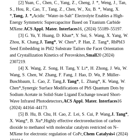
[2] Yuan, C., Chen, C., Yang, Z., Cheng, J. *, Weng, J., Tan,
S., Hou, R., Cao, T., Tang, Z., Chen, W., Xu, B. *, Wang, X.
*,
Tang, J. *,
Acidic “Water-in-Salt” Electrolyte Enables a High-
Energy Symmetric Supercapacitor Based on Titanium Carbide
MXene
.
ACS Appl. Mater. Interfaces
16, (2024) 55189–55197.
[3] G. Yu, Y. Huang, D. Khan*, Y. Sui, S. Wang, X. Yang, W.
Zhou, K. Chang,
J. Tang*
, W. Chen*, P. Han, Z. Tang
*, RbPbI3
Seed Embedding in PbI2 Substrate Tailors the Facet Orientation
and Crystallization Kinetics of Perovskites,
Small
20 (2024)
2307219.
[4] X. Wang, Z. Song, H. Tang, Y. Li*, H. Zhong, J. Wu, W.
Wang, S. Chen, W. Zhang, F. Fang, J. Hao, D. Wu, P. Müller-
Buschbaum, L. Cao, Z. Tang,
J. Tang*
, L. Zhang*, K. Wang, W.
Chen*,
Synergic Surface Modifications of PbS Quantum Dots by
Sodium Acetate in Solid-State Ligand Exchange toward Short-
Wave Infrared Photodetectors
,
ACS Appl. Mater. Interfaces
16
(2024) 44164–44173.
[5] B. Hu, B. Chu, H. Cao, Z. Lei, S. Cui, P. Wang,
J. Tang*
,
X. Wang*, B. Xu*,
Highly effective electroreduction of carbon
dioxide to methanol with molecular catalysts restricted on N–
MXene for electronic regulation of CoPc
,
Chem Catalysis
4 (2024)