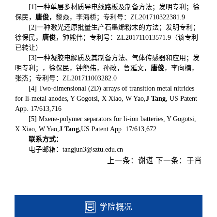
[1]一种单层多材质导电线路板及制备方法；发明专利；徐
保民，
唐俊
，黎焱，李海桥；专利号：ZL201710322381.9
[2]一种激光还原批量生产石墨烯粉末的方法；发明专利；
徐保民，
唐俊
，钟熊伟；专利号：ZL201711013571.9（该专利
已转让）
[3]一种凝胶电解质及其制备方法、气体传感器和应用；发
明专利；，徐保民，钟熊伟，孙政，鲁延文，
唐俊
，李向楠，
张杰；专利号：ZL201711003282.0
[4] Two-dimensional (2D) arrays of transition metal nitrides
for li-metal anodes, Y Gogotsi, X Xiao, W Yao,
J Tang
, US Patent
App. 17/613,716
[5] Mxene-polymer separators for li-ion batteries, Y Gogotsi,
X Xiao, W Yao,
J Tang,
US Patent App. 17/613,672
联系方式：
电子邮箱：tangjun3@sztu.edu.cn
上一条：
谢谌
下一条：
于肖
学院概况