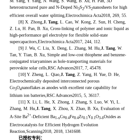
M. Yang, Y. Yang, N. Wang, S. Wang, B. Xu, H. Pan, 3D
heterostructured pure and N-Doped Ni
S
/VS
nanosheets for high
3
2
2
efficient overall water splitting,
Electrochimica Acta
2018, 269, 55.
[8] X. Zhong,
J. Tang
, L. Cao, W. Kong, Z. Sun, H. Cheng,
Z. Lu, H. Pan, B. Xu, Cross-linking of polymer and ionic liquid as
high-performance gel electrolyte for flexible solid-state
supercapacitors,
Electrochimica Acta
2017, 244, 112.
[9] J. Wu, C. Liu, X. Deng, L. Zhang, M. Hu,
J. Tang
, W.
Tan, Y. Tian, B. Xu, Simple and low-cost thiophene and benzene-
conjugated triaryamines as hole-transporting materials for
perovskite solar cells,
RSC Advances
2017, 7, 45478.
[10] Y. Zheng, L. Qiao,
J. Tang
, Z. Yang, H. Yue, D. He,
Electrochemically deposited interconnected porous
Co
O
nanoflakes as anodes with excellent rate capability for
3
4
lithium ion batteries,
RSC Advances
2015, 5, 36117.
[11] X. Li, L. He, X. Zhong, J. Zhang, S. Luo, W. Yi, L.
Zhang, M. Hu,
J. Tang
, X. Zhou, X. Zhao, B. Xu, Evaluation of
2+
A-Site Ba
-Deficient Ba
Co
Fe
Zr
Y
O
Oxides as
1-
x
0.4
0.4
0.1
0.1
3-
δ
Electrocatalysts for Efficient Hydrogen Evolution
Reaction,
Scanning
2018, 2018, 1341608.
已授权专利：