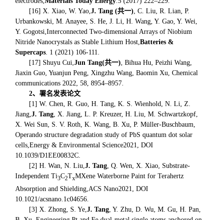
electrodes
,
Materials Today Energy
.
5 (2017) 222–229.
[16] X. Xiao, W. Yao,
J. Tang (
共一
)
, C. Liu, R. Lian, P.
Urbankowski, M. Anayee, S. He, J. Li, H. Wang, Y. Gao, Y. Wei,
Y. Gogotsi,
Interconnected Two-dimensional Arrays of Niobium
Nitride Nanocrystals as Stable Lithium Host
,
Batteries &
Supercaps
. 1 (2021) 106-111.
[17] Shuyu Cui,
Jun Tang(
共一
)
, Bihua Hu, Peizhi Wang,
Jiaxin Guo, Yuanjun Peng, Xingzhu Wang, Baomin Xu, Chemical
communications 2022, 58, 8954–8957.
2
、署名发表论文
[1] W. Chen, R. Guo, H. Tang, K. S. Wienhold, N. Li, Z.
Jiang,
J. Tang
, X. Jiang, L. P. Kreuzer, H. Liu, M. Schwartzkopf,
X. Wei Sun, S. V. Roth, K. Wang, B. Xu, P. Müller-Buschbaum,
Operando structure degradation study of PbS quantum dot solar
cells,
Energy & Environmental Science
2021, DOI
10.1039/D1EE00832C.
[2] H. Wan, N. Liu,
J. Tang
, Q. Wen, X. Xiao, Substrate-
Independent Ti
C
T
MXene Waterborne Paint for Terahertz
3
2
x
Absorption and Shielding,
ACS Nano
2021, DOI
10.1021/acsnano.1c04656.
[3] X. Zhong, S. Ye,
J. Tang
, Y. Zhu, D. Wu, M. Gu, H. Pan,
B. Xu, Engineering Pt and Fe dual-metal single atoms anchored on