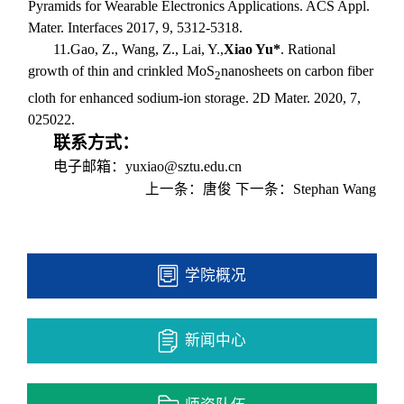
Pyramids for Wearable Electronics Applications. ACS Appl.
Mater. Interfaces 2017, 9, 5312-5318.
11.
Gao, Z., Wang, Z., Lai, Y.,
Xiao Yu*
. Rational
growth of thin and crinkled MoS
nanosheets on carbon fiber
2
cloth for enhanced sodium-ion storage. 2D Mater. 2020, 7,
025022.
联系方式：
电子邮箱：
yuxiao@sztu.edu.cn
上一条：
唐俊
下一条：
​Stephan Wang
学院概况
新闻中心