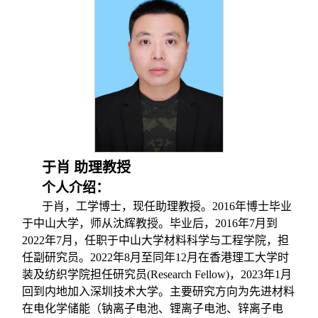
于肖 助理教授
个人介绍：
于肖，工学博士，现任助理教授。
2016
年博士毕业
于中山大学，师从沈辉教授。毕业后，
2016
年
7
月到
2022
年
7
月，
任职于中山大学材料科学与工程学院，担
任副研究员。
2022
年
8
月至同年
12
月在香港理工大学时
装及纺织学院担任研究员
(Research Fellow)
，
2023
年
1
月
回到内地加入深圳技术大学。主要研究方向为先进材料
在电化学储能（钠离子电池、锂离子电池、锌离子电