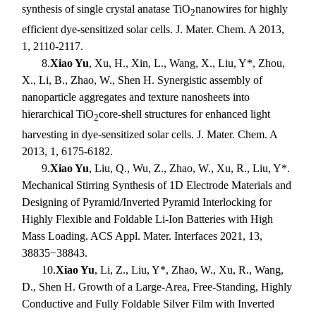
synthesis of single crystal anatase TiO
nanowires for highly
2
efficient dye-sensitized solar cells. J. Mater. Chem. A 2013,
1, 2110-2117.
8.
Xiao Yu
, Xu, H., Xin, L., Wang, X., Liu, Y*, Zhou,
X., Li, B., Zhao, W., Shen H. Synergistic assembly of
nanoparticle aggregates and texture nanosheets into
hierarchical TiO
core-shell structures for enhanced light
2
harvesting in dye-sensitized solar cells. J. Mater. Chem. A
2013, 1, 6175-6182.
9.
Xiao Yu
, Liu, Q., Wu, Z., Zhao, W., Xu, R., Liu, Y*.
Mechanical Stirring Synthesis of 1D Electrode Materials and
Designing of Pyramid/Inverted Pyramid Interlocking for
Highly Flexible and Foldable Li-Ion Batteries with High
Mass Loading. ACS Appl. Mater. Interfaces 2021, 13,
38835−38843.
10.
Xiao Yu
, Li, Z., Liu, Y*, Zhao, W., Xu, R., Wang,
D., Shen H. Growth of a Large-Area, Free-Standing, Highly
Conductive and Fully Foldable Silver Film with Inverted