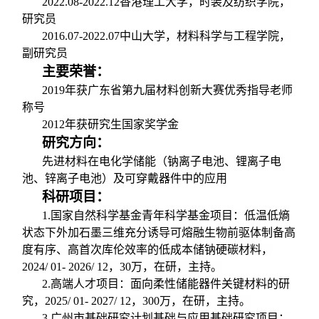
2022.08-2022.12
香港理工大学，时装及纺织学院，
研究员
2016.07-2022.07
中山大学，材料科学与工程学院，
副研究员
主要荣誉：
2019
年获广东省第九届材料创新大赛优秀指导老师
称号
2012
年获研究生国家奖学金
研究方向：
先进材料在电化学储能（钠离子电池、锂离子电
池、锌离子电池）及可穿戴器件中的应用
科研项目：
1.
国家自然科学基金青年科学基金项目：低温低熵
状态下外加石墨三维充分诱导可熔融生物前驱体制备高
度有序、高首次库伦效率的低成本储钠硬碳材料，
2024/ 01- 2026/ 12
，
30
万，在研，主持。
2.
高端人才项目：面向柔性储能器件关键材料的研
究，
2025/ 01- 2027/ 12
，
300
万，在研，主持。
3.
广州市基础研究计划基础与应用基础研究项目：