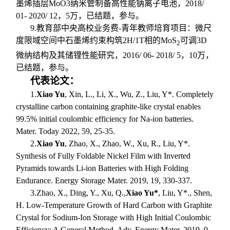
墨烯插层
MoO3
纳米管制备高性能钠离子电池，
2018/
01- 2020/ 12
，
5
万，已结题，参与。
9.
教育部中央高校业务费
-
青年教师培育项目：微尺
度限域空间中石墨烯约束构筑
2H/1T
相的
MoS
可调
3D
2
微纳结构及其储锂性能研究，
2016/ 06- 2018/ 5
，
10
万，
已结题，参与。
代表论文：
1.
Xiao Yu
, Xin, L., Li, X., Wu, Z., Liu, Y*. Completely
crystalline carbon containing graphite-like crystal enables
99.5% initial coulombic efficiency for Na-ion batteries.
Mater. Today 2022, 59, 25-35.
2.
Xiao Yu
, Zhao, X., Zhao, W., Xu, R., Liu, Y*.
Synthesis of Fully Foldable Nickel Film with Inverted
Pyramids towards Li-ion Batteries with High Folding
Endurance. Energy Storage Mater. 2019, 19, 330-337.
3.
Zhao, X., Ding, Y., Xu, Q.,
Xiao Yu*
, Liu, Y*., Shen,
H. Low-Temperature Growth of Hard Carbon with Graphite
Crystal for Sodium-Ion Storage with High Initial Coulombic
Efficiency: A General Method. Adv. Energy Mater. 2019, 9,