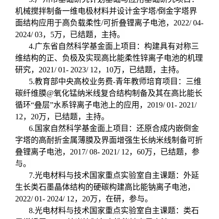
机械搅拌制备一维电极材料并设计金字塔
/
倒金字塔界
面结构应用于高负载柔性
/
可折叠锂离子电池，
2022/ 04-
2024/ 03
，
5
万，已结题，主持。
4.
广东省自然科学基金面上项目：构建具有对称三
维结构的正、负极及实现高比能柔性锌离子电池的机理
研究，
2021/ 01- 2023/ 12
，
10
万，已结题，主持。
5.
教育部中央高校业务费
-
青年教师培育项目：三维
碳纤维膜
@
氧化锰纳米线复合结构制备及其在高比能长
循环
“
叠层
”
水系锌离子电池上的应用，
2019/ 01- 2021/
12
，
20
万，已结题，主持。
6.
国家自然科学基金面上项目：还原合成内嵌倒金
字塔的高耐折金属薄膜及界面增强生长纳米线制备可折
叠锂离子电池，
2017/ 08- 2021/ 12
，
60
万，已结题，参
与。
7.
光电材料与技术国家重点实验室自主课题：外延
生长类石墨晶体结构的硬碳构建高比能钠离子电池，
2022/ 01- 2024/ 12
，
20
万，在研，参与。
8.
光电材料与技术国家重点实验室自主课题：类石