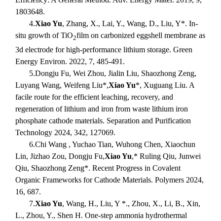
1803648.
4.
Xiao Yu
, Zhang, X., Lai, Y., Wang, D., Liu, Y*. In-
situ growth of TiO
film on carbonized eggshell membrane as
2
3d electrode for high-performance lithium storage. Green
Energy Environ. 2022, 7, 485-491.
5.
Dongju Fu, Wei Zhou, Jialin Liu, Shaozhong Zeng,
Luyang Wang, Weifeng Liu*,
Xiao Yu
*, Xuguang Liu. A
facile route for the efficient leaching, recovery, and
regeneration of lithium and iron from waste lithium iron
phosphate cathode materials. Separation and Purification
Technology 2024, 342, 127069.
6.
Chi Wang , Yuchao Tian, Wuhong Chen, Xiaochun
Lin, Jizhao Zou, Dongju Fu,
Xiao Yu
,* Ruling Qiu, Junwei
Qiu, Shaozhong Zeng*. Recent Progress in Covalent
Organic Frameworks for Cathode Materials. Polymers 2024,
16, 687.
7.
Xiao Yu
, Wang, H., Liu, Y *., Zhou, X., Li, B., Xin,
L., Zhou, Y., Shen H. One-step ammonia hydrothermal