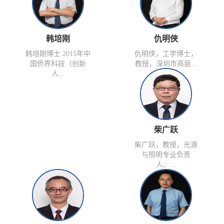
韩培刚
仇明侠
韩培刚博士 2015年中
​仇明侠，工学博士，
国侨界科技（创新
教授，深圳市高层...
人...
柴广跃
柴广跃，教授，光源
与照明专业负责
人、...