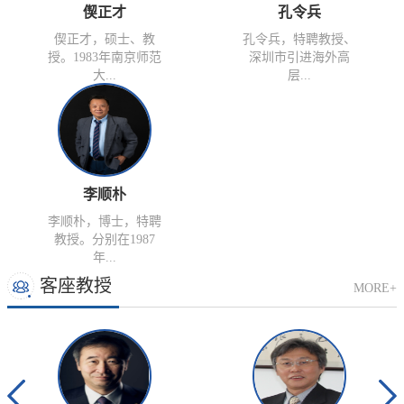
偰正才
孔令兵
偰正才，硕士、教
孔令兵，特聘教授、
授。1983年南京师范
深圳市引进海外高
大...
层...
李顺朴
李顺朴，博士，特聘
教授。分别在1987
年...
客座教授
MORE+